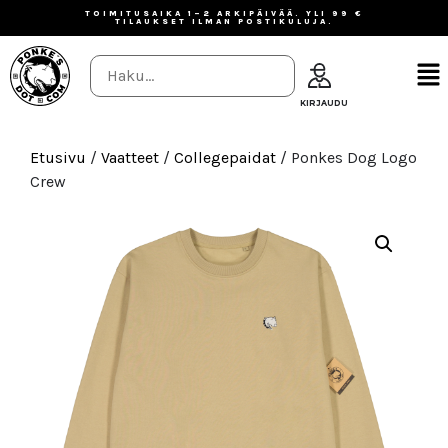
TOIMITUSAIKA 1–2 ARKIPÄIVÄÄ. YLI 99 €
TILAUKSET ILMAN POSTIKULUJA.
Etusivu
/
Vaatteet
/
Collegepaidat
/ Ponkes Dog Logo
Crew