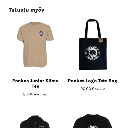
Tutustu myös
Ponkes Junior Slime
Ponkes Logo Tote Bag
Tee
20,00
€
(sis. ALV)
29,00
€
(sis. ALV)