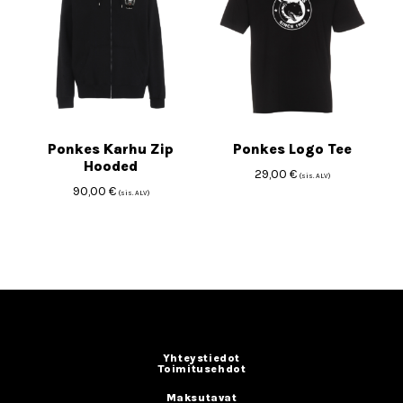
Ponkes Karhu Zip
Ponkes Logo Tee
Hooded
29,00
€
(sis. ALV)
90,00
€
(sis. ALV)
Yhteystiedot
Toimitusehdot
Maksutavat