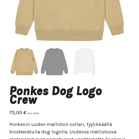
Ponkes Dog Logo
Crew
75,00
€
(sis. ALV)
Ponkesin uuden malliston collari, tyylikkäällä
brodeeratulla dog logolla. Uudessa mallistossa