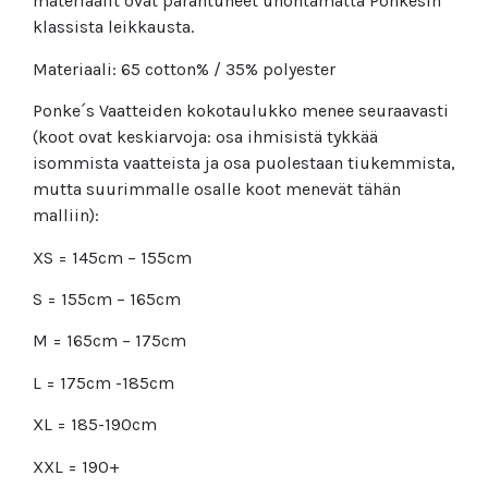
materiaalit ovat parantuneet unohtamatta Ponkesin
klassista leikkausta.
Materiaali: 65 cotton% / 35% polyester
Ponke´s Vaatteiden kokotaulukko menee seuraavasti
(koot ovat keskiarvoja: osa ihmisistä tykkää
isommista vaatteista ja osa puolestaan tiukemmista,
mutta suurimmalle osalle koot menevät tähän
malliin):
XS = 145cm – 155cm
S = 155cm – 165cm
M = 165cm – 175cm
L = 175cm -185cm
XL = 185-190cm
XXL = 190+