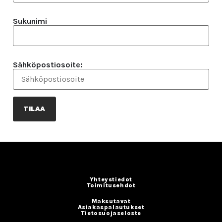
Sukunimi
Sähköpostiosoite:
Yhteystiedot
Toimitusehdot
Maksutavat
Asiakaspalautukset
Tietosuojaseloste