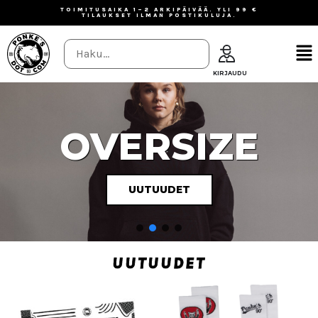
TOIMITUSAIKA 1–2 ARKIPÄIVÄÄ. YLI 99 €
TILAUKSET ILMAN POSTIKULUJA.
OVERSIZE
UUTUUDET
UUTUUDET