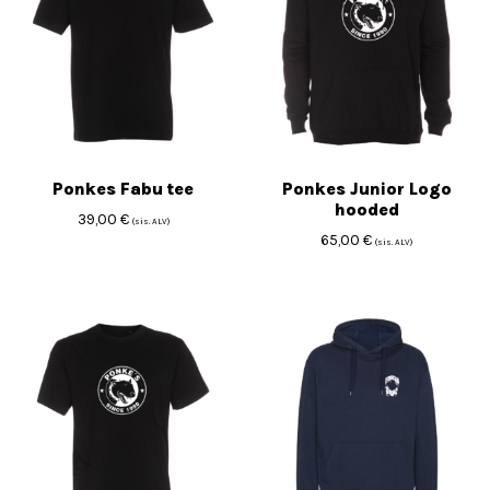
Ponkes Fabu tee
Ponkes Junior Logo
hooded
39,00
€
(sis. ALV)
65,00
€
(sis. ALV)