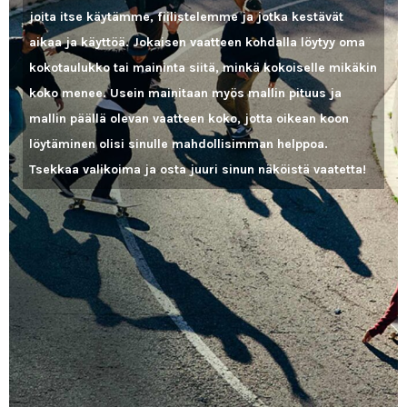
joita itse käytämme, fiilistelemme ja jotka kestävät
aikaa ja käyttöä. Jokaisen vaatteen kohdalla löytyy oma
kokotaulukko tai maininta siitä, minkä kokoiselle mikäkin
koko menee. Usein mainitaan myös mallin pituus ja
mallin päällä olevan vaatteen koko, jotta oikean koon
löytäminen olisi sinulle mahdollisimman helppoa.
Tsekkaa valikoima ja osta juuri sinun näköistä vaatetta!