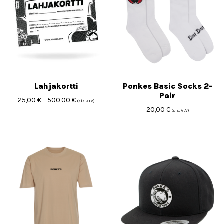
Lahjakortti
Ponkes Basic Socks 2-
Pair
25,00
€
–
500,00
€
(sis. ALV)
20,00
€
(sis. ALV)