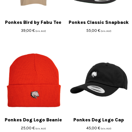
Ponkes Bird by Fabu Tee
Ponkes Classic Snapback
39,00
€
55,00
€
(sis. ALV)
(sis. ALV)
Ponkes Dog Logo Beanie
Ponkes Dog Logo Cap
25,00
€
45,00
€
(sis. ALV)
(sis. ALV)