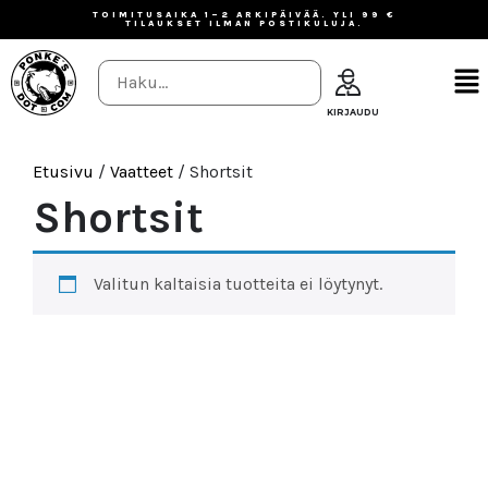
TOIMITUSAIKA 1–2 ARKIPÄIVÄÄ. YLI 99 €
TILAUKSET ILMAN POSTIKULUJA.
Etusivu
/
Vaatteet
/ Shortsit
Shortsit
Valitun kaltaisia tuotteita ei löytynyt.