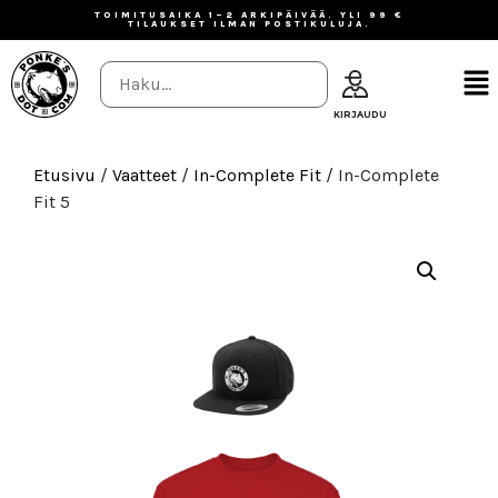
TOIMITUSAIKA 1–2 ARKIPÄIVÄÄ. YLI 99 €
TILAUKSET ILMAN POSTIKULUJA.
Etusivu
/
Vaatteet
/
In-Complete Fit
/ In-Complete
Fit 5