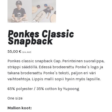
Ponkes Classic
Snapback
55,00
€
(sis. ALV)
Ponkes classic snapback Cap. Perinteinen suoralippa,
sträppi säädöllä. Edessä brodeerattu Ponke´s logo ja
takana broderaattu Ponke´s teksti, paljon eri väri
vaihtoehtoja. Lippis malli sopii hyvin myös lapsille.
65% polyester / 35% cotton by Yupoong
One size
Mallien koot: