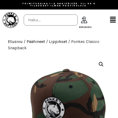
TOIMITUSAIKA 1–2 ARKIPÄIVÄÄ. YLI 99 €
TILAUKSET ILMAN POSTIKULUJA.
Etusivu
/
Päähineet
/
Lippikset
/ Ponkes Classic
Snapback