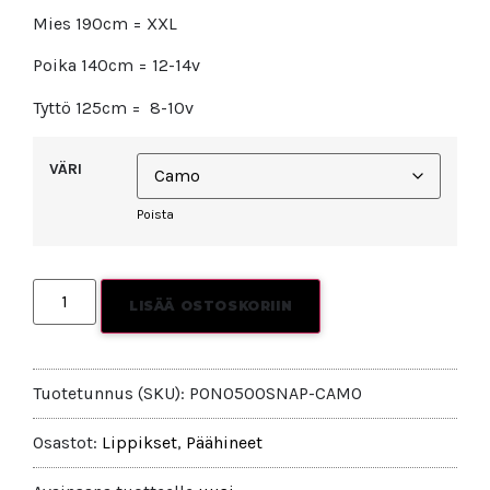
Mies 190cm = XXL
Poika 140cm = 12-14v
Tyttö 125cm = 8-10v
VÄRI
Poista
LISÄÄ OSTOSKORIIN
Tuotetunnus (SKU):
PON0500SNAP-CAMO
Osastot:
Lippikset
,
Päähineet