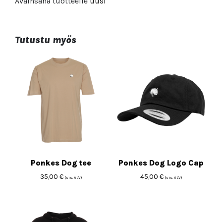
Avainsana tuotteelle
uusi
Tutustu myös
Ponkes Dog tee
Ponkes Dog Logo Cap
35,00
€
45,00
€
(sis. ALV)
(sis. ALV)