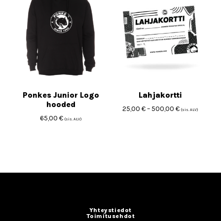
Ponkes Junior Logo
Lahjakortti
hooded
25,00
€
–
500,00
€
(sis. ALV)
65,00
€
(sis. ALV)
Yhteystiedot
Toimitusehdot