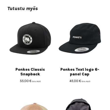
Tutustu myös
Ponkes Classic
Ponkes Text logo 6-
Snapback
panel Cap
55,00
€
45,00
€
(sis. ALV)
(sis. ALV)