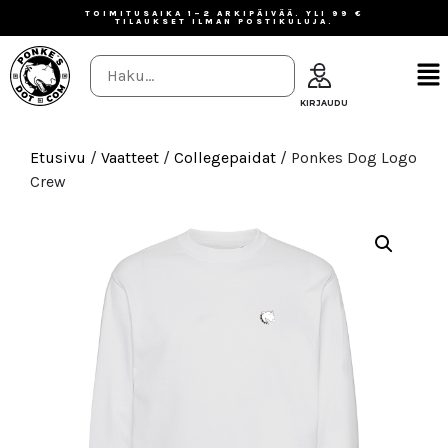
TOIMITUSAIKA 1–2 ARKIPÄIVÄÄ. YLI 99 €
TILAUKSET ILMAN POSTIKULUJA.
Etusivu
/
Vaatteet
/
Collegepaidat
/ Ponkes Dog Logo
Crew