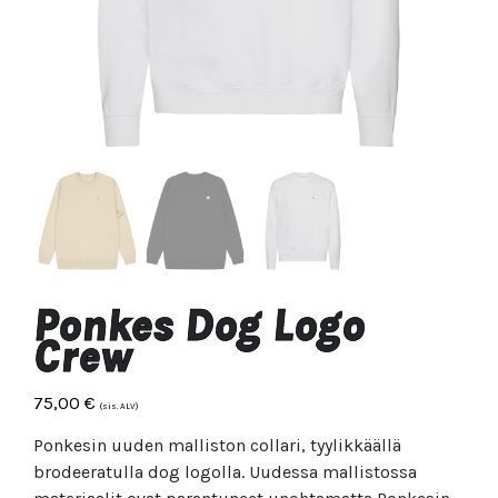
Ponkes Dog Logo
Crew
75,00
€
(sis. ALV)
Ponkesin uuden malliston collari, tyylikkäällä
brodeeratulla dog logolla. Uudessa mallistossa