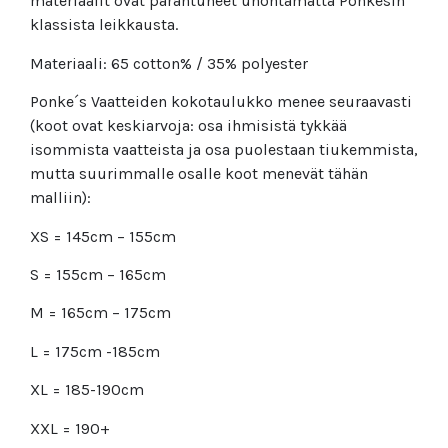
materiaalit ovat parantuneet unohtamatta Ponkesin
klassista leikkausta.
Materiaali: 65 cotton% / 35% polyester
Ponke´s Vaatteiden kokotaulukko menee seuraavasti
(koot ovat keskiarvoja: osa ihmisistä tykkää
isommista vaatteista ja osa puolestaan tiukemmista,
mutta suurimmalle osalle koot menevät tähän
malliin):
XS = 145cm – 155cm
S = 155cm – 165cm
M = 165cm – 175cm
L = 175cm -185cm
XL = 185-190cm
XXL = 190+