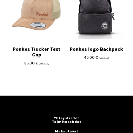
Ponkes Trucker Text
Ponkes logo Backpack
Cap
45,00
€
(sis. ALV)
35,00
€
(sis. ALV)
Yhteystiedot
Toimitusehdot
Maksutavat