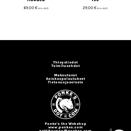
69,00
€
29,00
€
(sis. ALV)
(sis. ALV)
Yhteystiedot
Toimitusehdot
Maksutavat
Asiakaspalautukset
Tietosuojaseloste
Ponke's the Webshop
www.ponkes.com
0
nettikauppa@ponkes.com