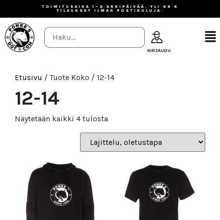
TOIMITUSAIKA 1–2 ARKIPÄIVÄÄ. YLI 99 €
TILAUKSET ILMAN POSTIKULUJA.
Etusivu
/ Tuote Koko / 12-14
12-14
Näytetään kaikki 4 tulosta