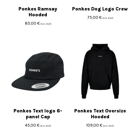
Ponkes Ramsay
Ponkes Dog Logo Crew
Hooded
75,00
€
(sis. ALV)
85,00
€
(sis. ALV)
Ponkes Text logo 6-
Ponkes Text Oversize
panel Cap
Hooded
45,00
€
109,00
€
(sis. ALV)
(sis. ALV)