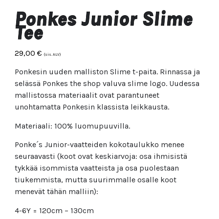
Ponkes Junior Slime
Tee
29,00
€
(sis. ALV)
Ponkesin uuden malliston Slime t-paita. Rinnassa ja
selässä Ponkes the shop valuva slime logo. Uudessa
mallistossa materiaalit ovat parantuneet
unohtamatta Ponkesin klassista leikkausta.
Materiaali: 100% luomupuuvilla.
Ponke´s Junior-vaatteiden kokotaulukko menee
seuraavasti (koot ovat keskiarvoja: osa ihmisistä
tykkää isommista vaatteista ja osa puolestaan
tiukemmista, mutta suurimmalle osalle koot
menevät tähän malliin):
4-6Y = 120cm – 130cm