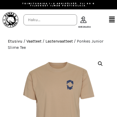
TOIMITUSAIKA 1–2 ARKIPÄIVÄÄ. YLI 99 €
TILAUKSET ILMAN POSTIKULUJA.
Etusivu
/
Vaatteet
/
Lastenvaatteet
/ Ponkes Junior
Slime Tee